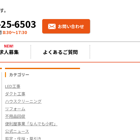
す。
-25-6503
お問い合わせ
間
8:30〜17:30
NEW!
求人募集
よくあるご質問
カテゴリー
LED工事
ダクト工事
ハウスクリーニング
リフォーム
不用品回収
便利屋事業「なんでも小町」
公式ニュース
剪定・伐採・草引き