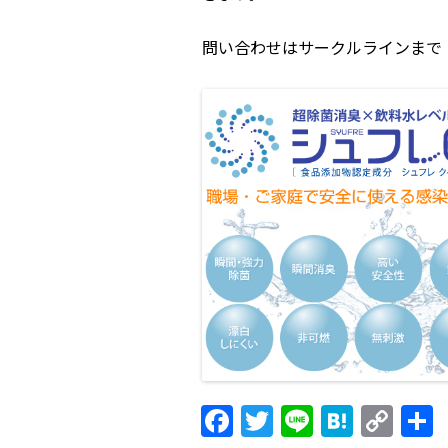
問い合わせはサークルラインまで
F
T
Li
H
C