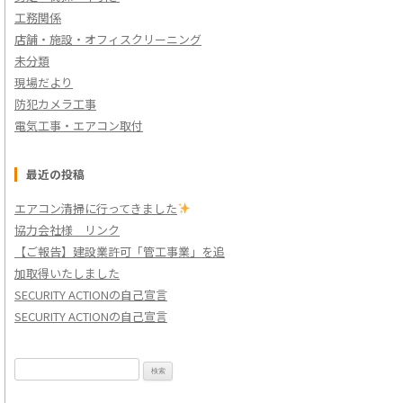
工務関係
店舗・施設・オフィスクリーニング
未分類
現場だより
防犯カメラ工事
電気工事・エアコン取付
最近の投稿
エアコン清掃に行ってきました
協力会社様 リンク
【ご報告】建設業許可「管工事業」を追
加取得いたしました
SECURITY ACTIONの自己宣言
SECURITY ACTIONの自己宣言
検
索: