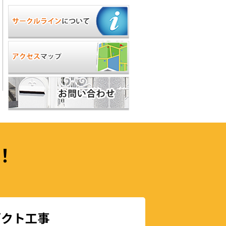
！
ダクト工事