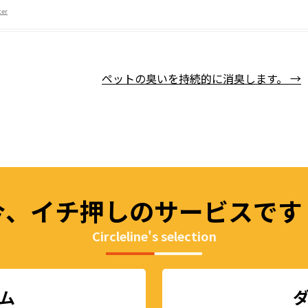
有
er
ペットの臭いを持続的に消臭します。
→
今、イチ押しの
サービスです
Circleline's selection
ム