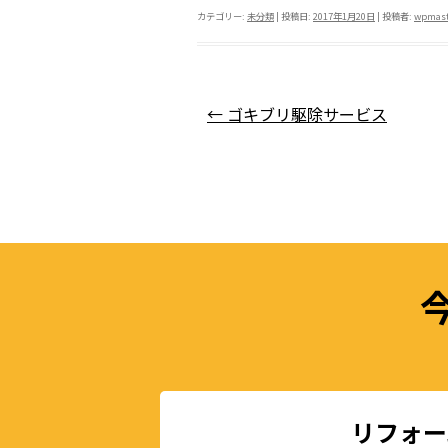
a
w
n
at
o
カテゴリー:
未分類
| 投稿日:
2017年1月20日
|
投稿者:
wpmast
c
itt
e
e
p
e
er
n
y
b
a
Li
投稿ナビゲーション
←
ゴキブリ駆除サービス
o
n
o
k
k
リフォー