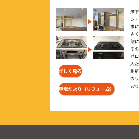
床下
ン・
事に
古く
態に
その
ゼロ
人た
詳しく見る
刷新
のリ
おり
現場だより（リフォーム）