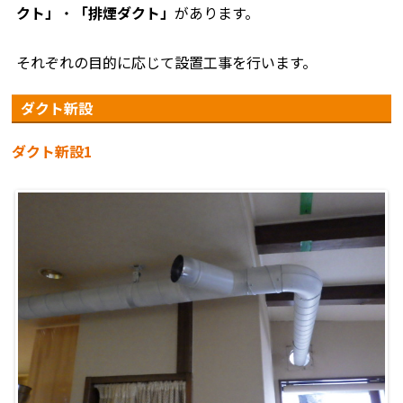
クト」
・
「排煙ダクト」
があります。
それぞれの目的に応じて設置工事を行います。
ダクト新設
ダクト新設1