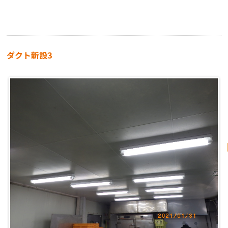
ダクト新設3