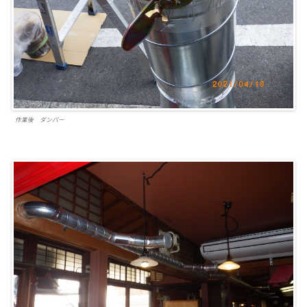
作業後 ダンパー