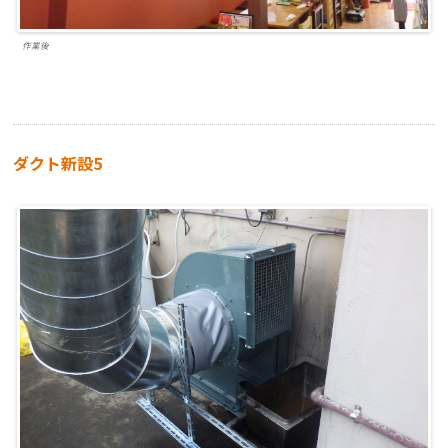
作業後
ダクト新設5