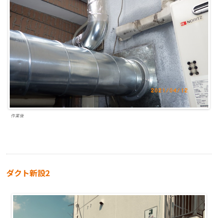
作業後
ダクト新設2