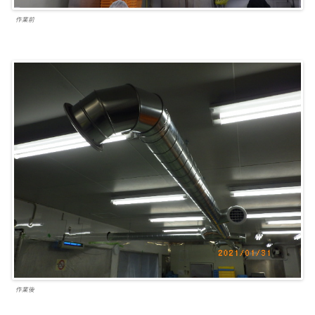
作業前
作業後