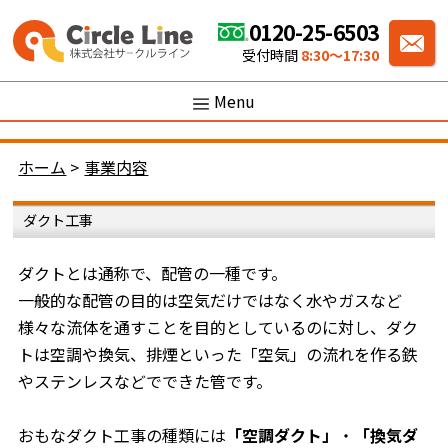
0120-25-6503
受付時間
8:30〜17:30
Menu
ホーム
>
事業内容
ダクト工事
ダクトとは通称で、配管の一種です。
一般的な配管の目的は空気だけではなく水やガスなど
様々な流体を通すことを目的としているのに対し、ダク
トは空調や換気、排煙といった「空気」の流れを作る鉄
やステンレスなどでできた管です。
おもなダクト工事の種類には
「空調ダクト」
・
「換気ダ