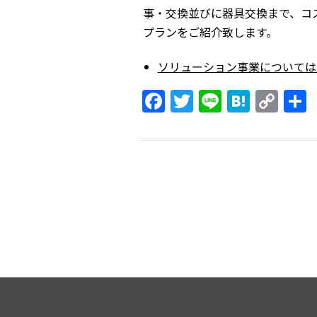
事・交換並びに器具交換まで、コ
プランをご紹介致します。
ソリューション事業については
F
T
Li
H
C
a
w
n
at
o
c
itt
e
e
p
e
er
n
y
b
a
Li
o
n
o
k
k