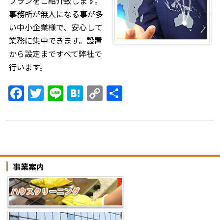
プランをご紹介致します。
事務所が無人になる事が多
い中小企業様で、安心して
業務に集中できます。設置
から設定まですべて弊社で
行います。
F
T
Li
H
C
共
a
w
n
at
o
有
c
itt
e
e
p
e
er
n
y
b
a
Li
事業案内
o
n
o
k
k