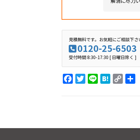
解消に尽力
見積無料です。お気軽にご相談下さ
0120-25-6503
受付時間 8:30-17:30 [ 日曜日除く ]
F
T
Li
H
C
a
w
n
at
o
c
itt
e
e
p
e
er
n
y
b
a
Li
o
n
o
k