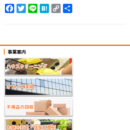
F
T
Li
H
C
共
a
w
n
at
o
有
c
itt
e
e
p
e
er
n
y
b
a
Li
事業案内
o
n
o
k
k