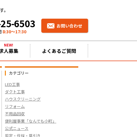
す。
-25-6503
お問い合わせ
間
8:30〜17:30
NEW!
求人募集
よくあるご質問
カテゴリー
LED工事
ダクト工事
ハウスクリーニング
リフォーム
不用品回収
便利屋事業「なんでも小町」
公式ニュース
剪定・伐採・草引き