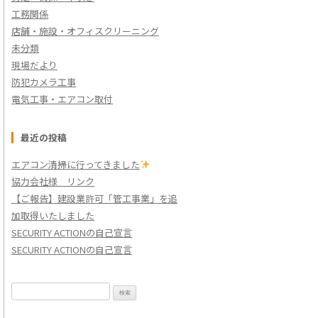
工務関係
店舗・施設・オフィスクリーニング
未分類
現場だより
防犯カメラ工事
電気工事・エアコン取付
最近の投稿
エアコン清掃に行ってきました
協力会社様 リンク
【ご報告】建設業許可「管工事業」を追
加取得いたしました
SECURITY ACTIONの自己宣言
SECURITY ACTIONの自己宣言
検
索: