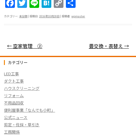
F
T
Li
H
C
共
a
w
n
at
o
有
カテゴリー:
未分類
| 投稿日:
2016年10月28日
|
投稿者:
wpmaster
c
itt
e
e
p
e
er
n
y
b
a
Li
投稿ナビゲーション
←
空家管理 ②
畳交換・表替え
→
o
n
o
k
カテゴリー
k
LED工事
ダクト工事
ハウスクリーニング
リフォーム
不用品回収
便利屋事業「なんでも小町」
公式ニュース
剪定・伐採・草引き
工務関係