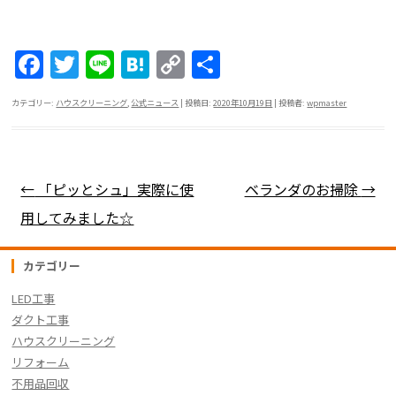
F
T
Li
H
C
共
a
w
n
at
o
有
カテゴリー:
ハウスクリーニング
,
公式ニュース
| 投稿日:
2020年10月19日
|
投稿者:
wpmaster
c
itt
e
e
p
e
er
n
y
b
a
Li
投稿ナビゲーション
←
「ピッとシュ」実際に使
ベランダのお掃除
→
o
n
用してみました☆
o
k
k
カテゴリー
LED工事
ダクト工事
ハウスクリーニング
リフォーム
不用品回収