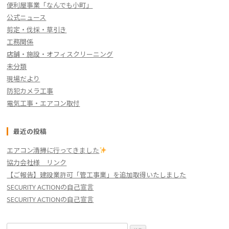
便利屋事業「なんでも小町」
公式ニュース
剪定・伐採・草引き
工務関係
店舗・施設・オフィスクリーニング
未分類
現場だより
防犯カメラ工事
電気工事・エアコン取付
最近の投稿
エアコン清掃に行ってきました
協力会社様 リンク
【ご報告】建設業許可「管工事業」を追加取得いたしました
SECURITY ACTIONの自己宣言
SECURITY ACTIONの自己宣言
検