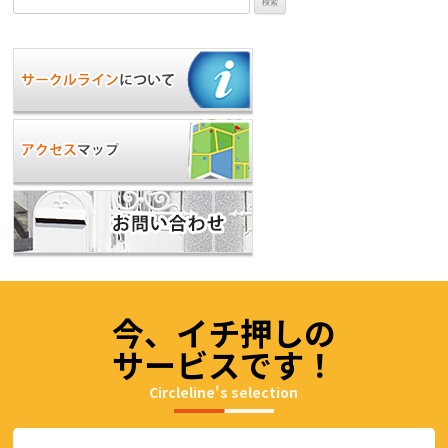
索:
今、イチ押しの
サービスです！
Circleline's selection