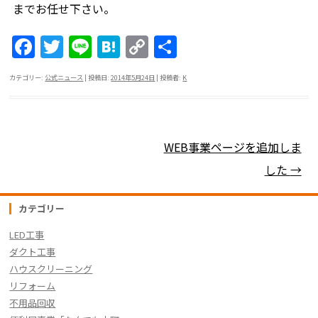
までお任せ下さい。
F
T
Li
H
C
共
a
w
n
at
o
有
カテゴリー:
公式ニュース
| 投稿日:
2014年5月24日
|
投稿者:
K
c
itt
e
e
p
e
er
n
y
b
a
Li
投稿ナビゲーション
WEB事業ページを追加しま
o
n
した
→
o
k
k
カテゴリー
LED工事
ダクト工事
ハウスクリーニング
リフォーム
不用品回収