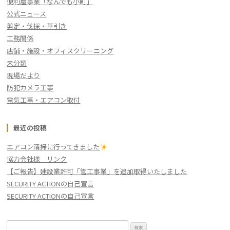
便利屋事業「なんでも小町」
公式ニュース
剪定・伐採・草引き
工務関係
店舗・施設・オフィスクリーニング
未分類
現場だより
防犯カメラ工事
電気工事・エアコン取付
最近の投稿
エアコン清掃に行ってきました
協力会社様 リンク
【ご報告】建設業許可「管工事業」を追加取得いたしました
SECURITY ACTIONの自己宣言
SECURITY ACTIONの自己宣言
検