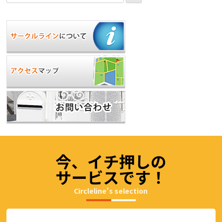
索:
今、イチ押しの
サービスです！
Circleline's selection