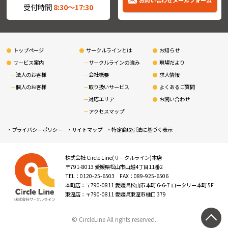
お問い合わせメールフォーム
受付時間
8:30〜17:30
トップページ
サークルラインとは
お知らせ
サービス案内
サークルラインの強み
現場だより
法人のお客様
会社概要
求人情報
個人のお客様
取り扱いサービス
よくあるご質問
対応エリア
お問い合わせ
アクセスマップ
プライバシーポリシー
サイトマップ
特定商取引法に基づく表示
株式会社 Circle Line(サークルライン)本店
〒791-8013 愛媛県松山市山越4丁目11番2
TEL：0120-25-6503 FAX：089-925-6506
本町店：〒790-0811 愛媛県松山市本町 6-6-7 ロータリー本町 5F
東温店：〒790-0811 愛媛県東温市樋口 379
© CircleLine All rights reserved.