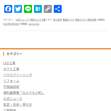
F
T
Li
H
C
共
a
w
n
at
o
有
カテゴリー:
公式ニュース
,
防犯カメラ工事
| タグ:
安心安全
,
監視カメラ
,
防犯カメラ
,
防犯対策
| 投稿日:
c
itt
e
e
p
2023年1月24日
|
投稿者:
wpmaster
e
er
n
y
b
a
Li
o
n
o
k
カテゴリー
k
LED工事
ダクト工事
ハウスクリーニング
リフォーム
不用品回収
便利屋事業「なんでも小町」
公式ニュース
剪定・伐採・草引き
工務関係