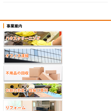
c
itt
e
e
p
e
er
n
y
b
a
Li
事業案内
o
n
o
k
k