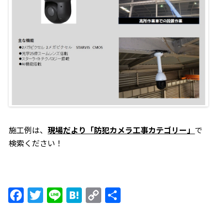
施工例は、
現場だより「防犯カメラ工事カテゴリー」
で
検索ください！
F
T
Li
H
C
共
a
w
n
at
o
有