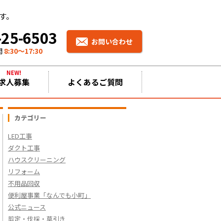
す。
-25-6503
お問い合わせ
間
8:30〜17:30
NEW!
求人募集
よくあるご質問
カテゴリー
LED工事
ダクト工事
ハウスクリーニング
リフォーム
不用品回収
便利屋事業「なんでも小町」
公式ニュース
剪定・伐採・草引き