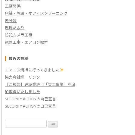
工務関係
店舗・施設・オフィスクリーニング
未分類
現場だより
防犯カメラ工事
電気工事・エアコン取付
最近の投稿
エアコン清掃に行ってきました
協力会社様 リンク
【ご報告】建設業許可「管工事業」を追
加取得いたしました
SECURITY ACTIONの自己宣言
SECURITY ACTIONの自己宣言
検
索: