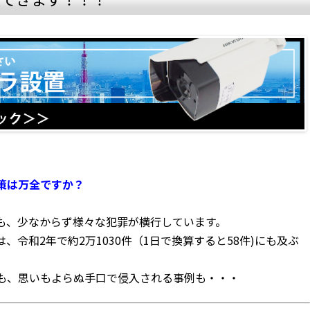
策は万全ですか？
も、少なからず様々な犯罪が横行しています。
令和2年で約2万1030件（1日で換算すると58件)にも及ぶ
も、思いもよらぬ手口で侵入される事例も・・・