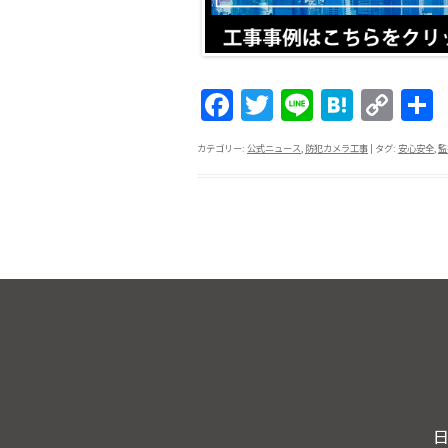
F
T
Li
H
C
a
w
n
at
o
カテゴリー:
公式ニュース
,
防犯カメラ工事
| タグ:
安心安全
,
監
c
itt
e
e
p
e
er
n
y
b
a
Li
o
n
o
k
k