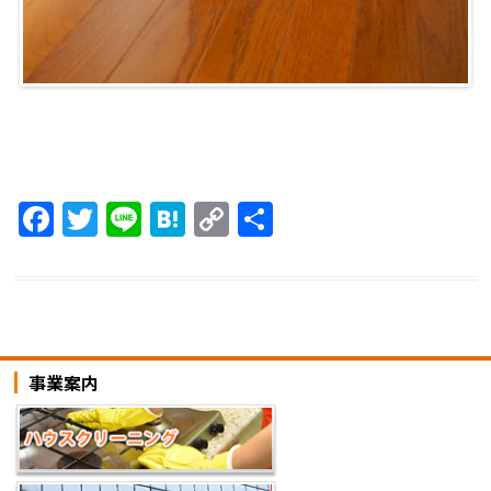
F
T
Li
H
C
共
a
w
n
at
o
有
c
itt
e
e
p
e
er
n
y
b
a
Li
事業案内
o
n
o
k
k