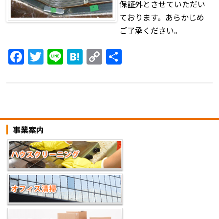
保証外とさせていただい
ております。あらかじめ
ご了承ください。
F
T
Li
H
C
共
a
w
n
at
o
有
c
itt
e
e
p
e
er
n
y
b
a
Li
事業案内
o
n
o
k
k