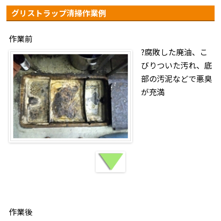
グリストラップ清掃作業例
作業前
?腐敗した廃油、こ
びりついた汚れ、底
部の汚泥などで悪臭
が充満
作業後