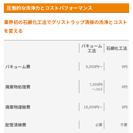
圧倒的な洗浄力とコストパフォーマンス
業界初の石鹸化工法でグリストラップ清掃の洗浄とコスト
を変える
バキューム
石鹸化工法
工法
バキューム費
8,000円～
0円
7,000円
廃棄物処理費
0円
～/m3
廃棄物運搬費
18,000円～
0円
配管清掃費
必要
不要