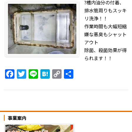
?槽内油分の付着、
排水管周りもスッキ
リ洗浄！！
作業時間も大幅短縮
嫌な悪臭もシャット
アウト
除菌、殺菌効果が得
られます！！
F
T
Li
H
C
共
a
w
n
at
o
有
c
itt
e
e
p
e
er
n
y
b
a
Li
事業案内
o
n
o
k