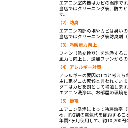
エアコン室内機はカビの温床です
当店ではクリーニング後、防カビ
す。
（2）防臭
エアコン内部の埃やカビは臭いの
当店ではクリーニング後防臭剤（
（3）冷暖房力向上
フィン（熱交換器）を洗浄するこ
風力も向上し、送風ファンからの
（4）アレルギー対策
アレルギーの要因の1つと考えら
主に家ダニの死骸と言われていま
ダニはカビを餌として増殖します
エアコン洗浄は、お部屋の環境を
（5）節電
エアコン洗浄によって冷房効率（
め、約2割の電気代を節約するこ
年間3ヶ月使用して、約10,200