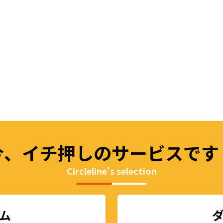
今、イチ押しの
サービスです
Circleline's selection
ム