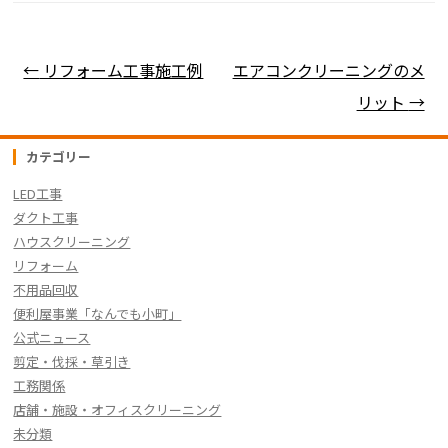
e
er
n
y
b
a
Li
o
n
投稿ナビゲーション
←
リフォーム工事施工例
エアコンクリーニングのメ
o
k
リット
→
k
カテゴリー
LED工事
ダクト工事
ハウスクリーニング
リフォーム
不用品回収
便利屋事業「なんでも小町」
公式ニュース
剪定・伐採・草引き
工務関係
店舗・施設・オフィスクリーニング
未分類