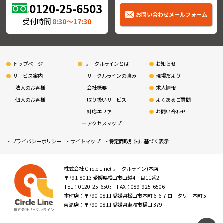
0120-25-6503
お問い合わせメールフォーム
受付時間
8:30〜17:30
トップページ
サークルラインとは
お知らせ
サービス案内
サークルラインの強み
現場だより
法人のお客様
会社概要
求人情報
個人のお客様
取り扱いサービス
よくあるご質問
対応エリア
お問い合わせ
アクセスマップ
プライバシーポリシー
サイトマップ
特定商取引法に基づく表示
株式会社 Circle Line(サークルライン)本店
〒791-8013 愛媛県松山市山越4丁目11番2
TEL：0120-25-6503 FAX：089-925-6506
本町店：〒790-0811 愛媛県松山市本町 6-6-7 ロータリー本町 5F
東温店：〒790-0811 愛媛県東温市樋口 379