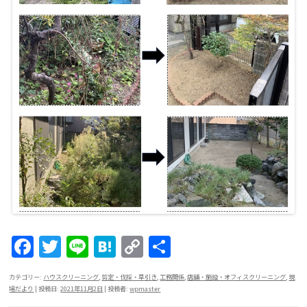
F
T
Li
H
C
共
a
w
n
at
o
有
カテゴリー:
ハウスクリーニング
,
剪定・伐採・草引き
,
工務関係
,
店舗・施設・オフィスクリーニング
,
現
c
itt
e
e
p
場だより
| 投稿日:
2021年11月2日
|
投稿者:
wpmaster