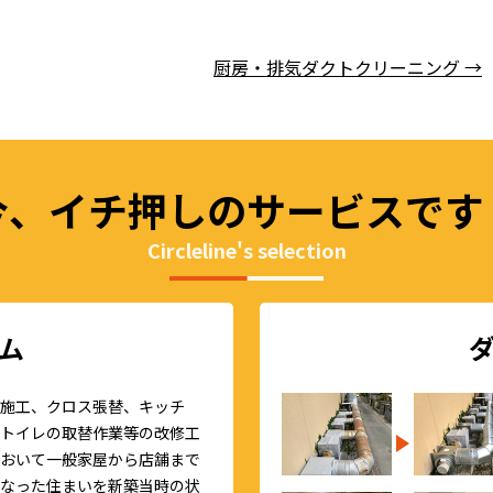
厨房・排気ダクトクリーニング
→
今、イチ押しの
サービスです
Circleline's selection
ム
施工、クロス張替、キッチ
トイレの取替作業等の改修工
おいて一般家屋から店舗まで
なった住まいを新築当時の状