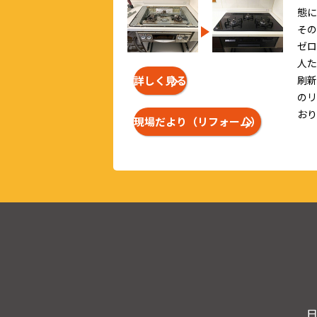
態に
その
ゼロ
人た
詳しく見る
刷新
のリ
おり
現場だより（リフォーム）