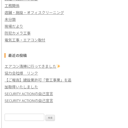
工務関係
店舗・施設・オフィスクリーニング
未分類
現場だより
防犯カメラ工事
電気工事・エアコン取付
最近の投稿
エアコン清掃に行ってきました
協力会社様 リンク
【ご報告】建設業許可「管工事業」を追
加取得いたしました
SECURITY ACTIONの自己宣言
SECURITY ACTIONの自己宣言
検
索: