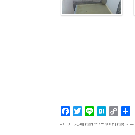
F
T
Li
H
C
a
w
n
at
o
カテゴリー:
未分類
| 投稿日:
2016年12月29日
|
投稿者:
wpmas
c
itt
e
e
p