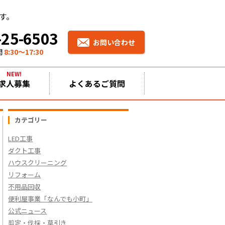
す。
-25-6503
お問い合わせ
間
8:30〜17:30
NEW!
求人募集
よくあるご質問
カテゴリー
LED工事
ダクト工事
ハウスクリーニング
リフォーム
不用品回収
便利屋事業「なんでも小町」
公式ニュース
剪定・伐採・草引き