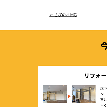
e
er
n
y
b
a
Li
投稿ナビゲーション
←
さびのお掃除
o
n
o
k
k
リフォー
床下
ン・
事に
古く