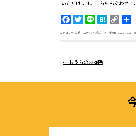
いただけます。こちらもあわせて
F
T
Li
H
C
a
w
n
at
o
カテゴリー:
公式ニュース
,
現場だより
| 投稿日:
2020年11月4
c
itt
e
e
p
e
er
n
y
b
a
Li
投稿ナビゲーション
←
おうちのお掃除
o
n
o
k
k