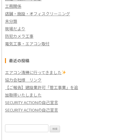
工務関係
店舗・施設・オフィスクリーニング
未分類
現場だより
防犯カメラ工事
電気工事・エアコン取付
最近の投稿
エアコン清掃に行ってきました
協力会社様 リンク
【ご報告】建設業許可「管工事業」を追
加取得いたしました
SECURITY ACTIONの自己宣言
SECURITY ACTIONの自己宣言
検
索: