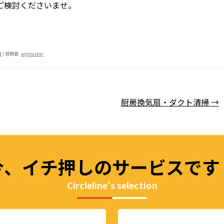
ご検討くださいませ。
共
有
日
|
投稿者:
wpmaster
厨房換気扇・ダクト清掃
→
今、イチ押しの
サービスです
Circleline's selection