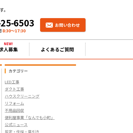
す。
-25-6503
お問い合わせ
間
8:30〜17:30
NEW!
求人募集
よくあるご質問
カテゴリー
LED工事
ダクト工事
ハウスクリーニング
リフォーム
不用品回収
便利屋事業「なんでも小町」
公式ニュース
剪定・伐採・草引き