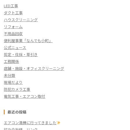
LED工事
ダクト工事
ハウスクリーニング
リフォーム
不用品回収
便利屋事業「なんでも小町」
公式ニュース
剪定・伐採・草引き
工務関係
店舗・施設・オフィスクリーニング
未分類
現場だより
防犯カメラ工事
電気工事・エアコン取付
最近の投稿
エアコン清掃に行ってきました
協力会社様 リンク