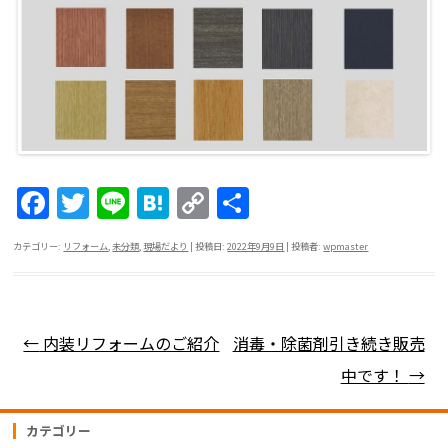
F
T
Li
H
C
共
a
w
n
at
o
有
カテゴリー:
リフォーム
,
未分類
,
現場だより
| 投稿日:
2022年9月9日
|
投稿者:
wpmaster
c
itt
e
e
p
e
er
n
y
b
a
Li
投稿ナビゲーション
←
内装リフォームのご紹介
消毒・除菌剤引き続き販売
o
n
中です！
→
o
k
k
カテゴリー