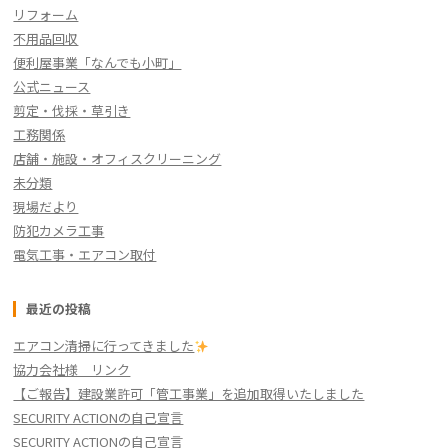
リフォーム
不用品回収
便利屋事業「なんでも小町」
公式ニュース
剪定・伐採・草引き
工務関係
店舗・施設・オフィスクリーニング
未分類
現場だより
防犯カメラ工事
電気工事・エアコン取付
最近の投稿
エアコン清掃に行ってきました
協力会社様 リンク
【ご報告】建設業許可「管工事業」を追加取得いたしました
SECURITY ACTIONの自己宣言
SECURITY ACTIONの自己宣言