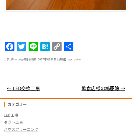
F
T
Li
H
C
共
a
w
n
at
o
有
カテゴリー:
未分類
| 投稿日:
2017年9月16日
|
投稿者:
wpmaster
c
itt
e
e
p
e
er
n
y
b
a
Li
投稿ナビゲーション
←
LED交換工事
飲食店様の鳩駆除
→
o
n
o
k
カテゴリー
k
LED工事
ダクト工事
ハウスクリーニング