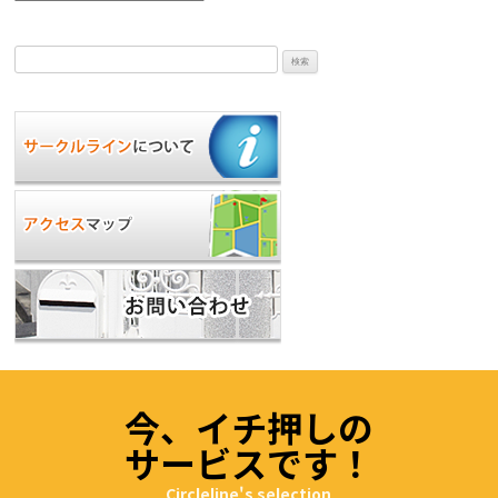
検
索:
今、イチ押しの
サービスです！
Circleline's selection