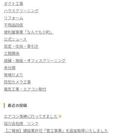
ダクト工事
ハウスクリーニング
リフォーム
不用品回収
便利屋事業「なんでも小町」
公式ニュース
剪定・伐採・草引き
工務関係
店舗・施設・オフィスクリーニング
未分類
現場だより
防犯カメラ工事
電気工事・エアコン取付
最近の投稿
エアコン清掃に行ってきました
協力会社様 リンク
【ご報告】建設業許可「管工事業」を追加取得いたしました