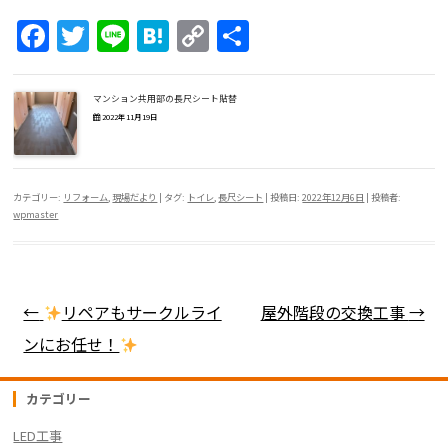
F
T
Li
H
C
共
a
w
n
at
o
有
c
itt
e
e
p
マンション共用部の長尺シート貼替
e
er
n
y
2022年11月19日
b
a
Li
o
n
カテゴリー:
リフォーム
,
現場だより
| タグ:
トイレ
,
長尺シート
| 投稿日:
2022年12月6日
|
投稿者:
o
k
wpmaster
k
投稿ナビゲーション
←
リペアもサークルライ
屋外階段の交換工事
→
ンにお任せ！
カテゴリー
LED工事