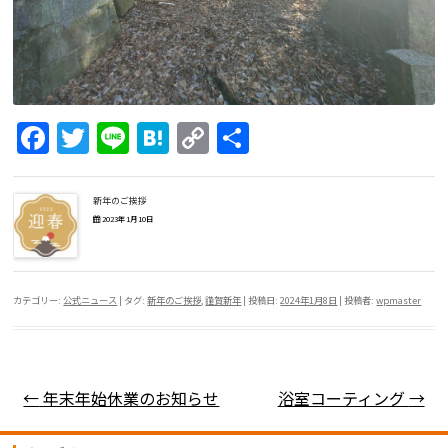
F
T
Li
H
C
共
a
w
n
at
o
有
c
itt
e
e
p
新年のご挨拶
e
er
n
y
2023年1月10日
b
a
Li
o
n
カテゴリー:
公式ニュース
| タグ:
新年のご挨拶
,
謹賀新年
| 投稿日:
2024年1月8日
|
投稿者:
wpmaster
o
k
k
投稿ナビゲーション
←
年末年始休業のお知らせ
浴室コーティング
→