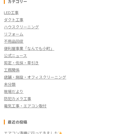
カテゴリー
LED工事
ダクト工事
ハウスクリーニング
リフォーム
不用品回収
便利屋事業「なんでも小町」
公式ニュース
剪定・伐採・草引き
工務関係
店舗・施設・オフィスクリーニング
未分類
現場だより
防犯カメラ工事
電気工事・エアコン取付
最近の投稿
エアコン清掃に行ってきました