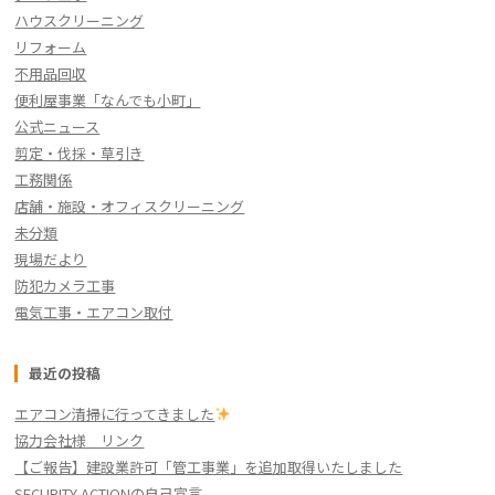
ハウスクリーニング
リフォーム
不用品回収
便利屋事業「なんでも小町」
公式ニュース
剪定・伐採・草引き
工務関係
店舗・施設・オフィスクリーニング
未分類
現場だより
防犯カメラ工事
電気工事・エアコン取付
最近の投稿
エアコン清掃に行ってきました
協力会社様 リンク
【ご報告】建設業許可「管工事業」を追加取得いたしました
SECURITY ACTIONの自己宣言