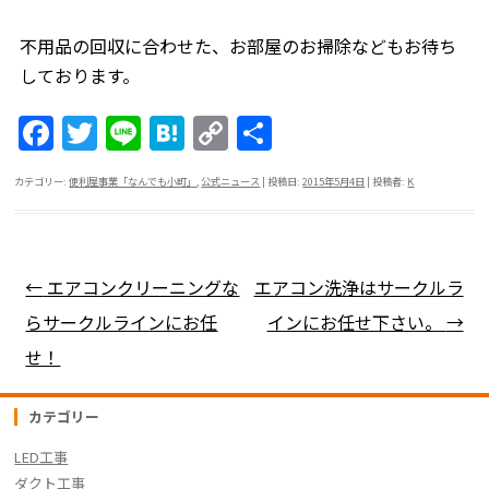
不用品の回収に合わせた、お部屋のお掃除などもお待ち
しております。
F
T
Li
H
C
共
a
w
n
at
o
有
カテゴリー:
便利屋事業「なんでも小町」
,
公式ニュース
| 投稿日:
2015年5月4日
|
投稿者:
K
c
itt
e
e
p
e
er
n
y
b
a
Li
投稿ナビゲーション
←
エアコンクリーニングな
エアコン洗浄はサークルラ
o
n
らサークルラインにお任
インにお任せ下さい。
→
o
k
せ！
k
カテゴリー
LED工事
ダクト工事