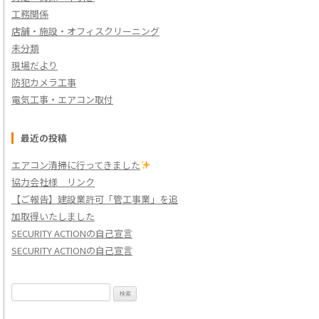
工務関係
店舗・施設・オフィスクリーニング
未分類
現場だより
防犯カメラ工事
電気工事・エアコン取付
最近の投稿
エアコン清掃に行ってきました
協力会社様 リンク
【ご報告】建設業許可「管工事業」を追
加取得いたしました
SECURITY ACTIONの自己宣言
SECURITY ACTIONの自己宣言
検
索: