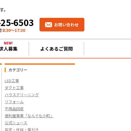
す。
-25-6503
お問い合わせ
間
8:30〜17:30
NEW!
求人募集
よくあるご質問
カテゴリー
LED工事
ダクト工事
ハウスクリーニング
リフォーム
不用品回収
便利屋事業「なんでも小町」
公式ニュース
剪定・伐採・草引き