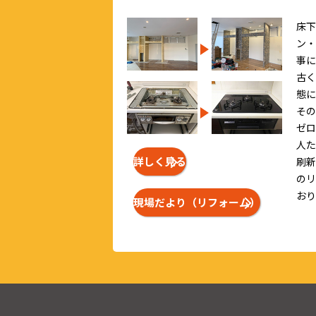
床下
ン・
事に
古く
態に
その
ゼロ
人た
詳しく見る
刷新
のリ
おり
現場だより（リフォーム）