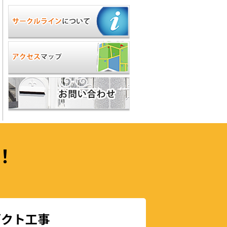
！
ダクト工事