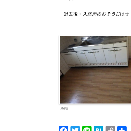
退去後・
入居前のおそうじ
はサ
清掃前
F
T
Li
H
C