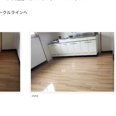
ークルラインへ
清掃後
共