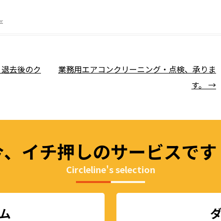
有
er
、退去後のク
業務用エアコンクリーニング・点検、承りま
す。
→
今、イチ押しの
サービスです
Circleline's selection
ム