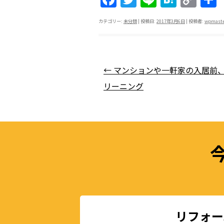
a
w
n
at
o
カテゴリー:
未分類
| 投稿日:
2017年3月6日
|
投稿者:
wpmast
c
itt
e
e
p
e
er
n
y
b
a
Li
投稿ナビゲーション
←
マンションや一軒家の入居前
o
n
リーニング
o
k
k
リフォー