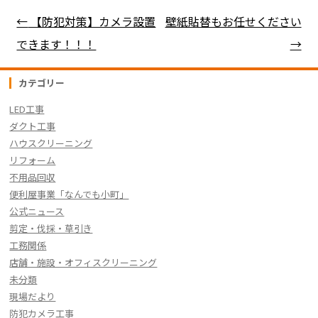
b
a
Li
投稿ナビゲーション
←
【防犯対策】カメラ設置
壁紙貼替もお任せください
o
n
できます！！！
→
o
k
k
カテゴリー
LED工事
ダクト工事
ハウスクリーニング
リフォーム
不用品回収
便利屋事業「なんでも小町」
公式ニュース
剪定・伐採・草引き
工務関係
店舗・施設・オフィスクリーニング
未分類
現場だより
防犯カメラ工事