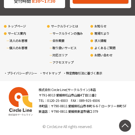
受付時間
8:30〜17:30
トップページ
サークルラインとは
お知らせ
サービス案内
サークルラインの強み
現場だより
法人のお客様
会社概要
求人情報
個人のお客様
取り扱いサービス
よくあるご質問
対応エリア
お問い合わせ
アクセスマップ
プライバシーポリシー
サイトマップ
特定商取引法に基づく表示
株式会社 Circle Line(サークルライン)本店
〒791-8013 愛媛県松山市山越4丁目11番2
TEL：0120-25-6503 FAX：089-925-6506
本町店：〒790-0811 愛媛県松山市本町 6-6-7 ロータリー本町 5F
東温店：〒790-0811 愛媛県東温市樋口 379
© CircleLine All rights reserved.