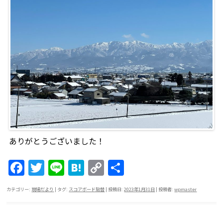
ありがとうございました！
F
T
Li
H
C
共
a
w
n
at
o
有
カテゴリー:
現場だより
| タグ:
スコアボード貼替
| 投稿日:
2023年1月31日
|
投稿者:
wpmaster
c
itt
e
e
p
e
er
n
y