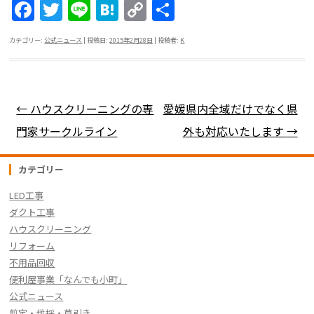
F
T
Li
H
C
共
a
w
n
at
o
有
カテゴリー:
公式ニュース
| 投稿日:
2015年2月28日
|
投稿者:
K
c
itt
e
e
p
e
er
n
y
b
a
Li
投稿ナビゲーション
←
ハウスクリーニングの専
愛媛県内全域だけでなく県
o
n
門家サークルライン
外も対応いたします
→
o
k
k
カテゴリー
LED工事
ダクト工事
ハウスクリーニング
リフォーム
不用品回収
便利屋事業「なんでも小町」
公式ニュース
剪定・伐採・草引き