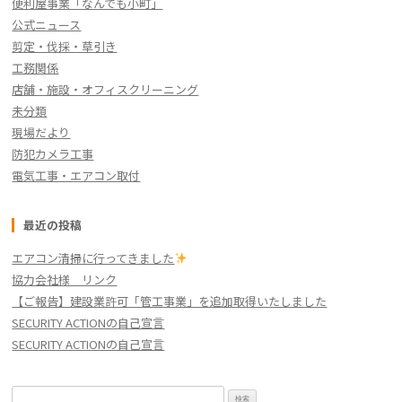
便利屋事業「なんでも小町」
公式ニュース
剪定・伐採・草引き
工務関係
店舗・施設・オフィスクリーニング
未分類
現場だより
防犯カメラ工事
電気工事・エアコン取付
最近の投稿
エアコン清掃に行ってきました
協力会社様 リンク
【ご報告】建設業許可「管工事業」を追加取得いたしました
SECURITY ACTIONの自己宣言
SECURITY ACTIONの自己宣言
検