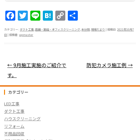
F
T
Li
H
C
共
a
w
n
at
o
有
カテゴリー:
ダクト工事
,
店舗・施設・オフィスクリーニング
,
未分類
,
現場だより
| 投稿日:
2021年10月7
c
itt
e
e
p
日
|
投稿者:
wpmaster
e
er
n
y
b
a
Li
o
n
投稿ナビゲーション
←
9月施工実施のご紹介で
防犯カメラ施工例
→
o
k
す。
k
カテゴリー
LED工事
ダクト工事
ハウスクリーニング
リフォーム
不用品回収