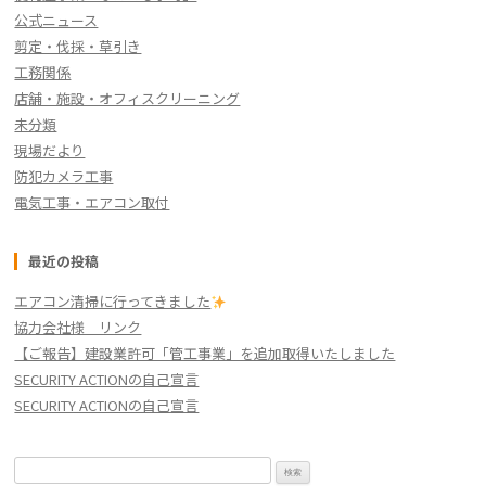
公式ニュース
剪定・伐採・草引き
工務関係
店舗・施設・オフィスクリーニング
未分類
現場だより
防犯カメラ工事
電気工事・エアコン取付
最近の投稿
エアコン清掃に行ってきました
協力会社様 リンク
【ご報告】建設業許可「管工事業」を追加取得いたしました
SECURITY ACTIONの自己宣言
SECURITY ACTIONの自己宣言
検
索: