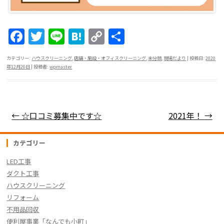
F
T
Li
H
C
共
a
w
n
at
o
有
カテゴリー:
ハウスクリーニング
,
店舗・施設・オフィスクリーニング
,
未分類
,
現場だより
| 投稿日:
2020
c
itt
e
e
p
年12月20日
|
投稿者:
wpmaster
e
er
n
y
b
a
Li
o
n
投稿ナビゲーション
←
☆口コミ募集中です☆
2021年！
→
o
k
k
カテゴリー
LED工事
ダクト工事
ハウスクリーニング
リフォーム
不用品回収
便利屋事業「なんでも小町」