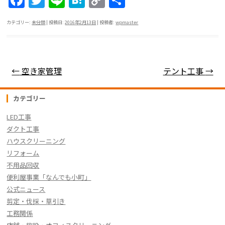
F
T
Li
H
C
共
a
w
n
at
o
有
カテゴリー:
未分類
| 投稿日:
2016年2月13日
|
投稿者:
wpmaster
c
itt
e
e
p
e
er
n
y
b
a
Li
投稿ナビゲーション
←
空き家管理
テント工事
→
o
n
o
k
カテゴリー
k
LED工事
ダクト工事
ハウスクリーニング
リフォーム
不用品回収
便利屋事業「なんでも小町」
公式ニュース
剪定・伐採・草引き
工務関係