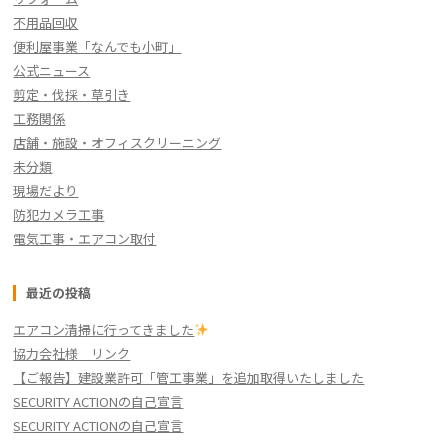
不用品回収
便利屋事業「なんでも小町」
公式ニュース
剪定・伐採・草引き
工務関係
店舗・施設・オフィスクリーニング
未分類
現場だより
防犯カメラ工事
電気工事・エアコン取付
最近の投稿
エアコン清掃に行ってきました
協力会社様 リンク
【ご報告】建設業許可「管工事業」を追加取得いたしました
SECURITY ACTIONの自己宣言
SECURITY ACTIONの自己宣言