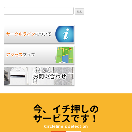
検
索:
今、イチ押しの
サービスです！
Circleline's selection