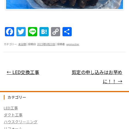
F
T
Li
H
C
共
a
w
n
at
o
有
カテゴリー:
未分類
| 投稿日:
2015年9月23日
|
投稿者:
wpmaster
c
itt
e
e
p
e
er
n
y
b
a
Li
投稿ナビゲーション
←
LED交換工事
剪定の申し込みはお早め
o
n
に！！
→
o
k
k
カテゴリー
LED工事
ダクト工事
ハウスクリーニング
リフォーム