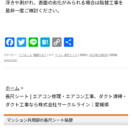
浮きや剥がれ、表面の劣化がみられる場合は貼替工事を
是非一度ご検討ください。
F
T
Li
H
C
共
a
w
n
at
o
有
カテゴリー:
リフォーム
,
現場だより
| タグ:
トイレ
,
長尺シート
| 投稿日:
2022年12月6日
|
投稿者:
c
itt
e
e
p
wpmaster
e
er
n
y
b
a
Li
o
n
ホーム
>
o
k
長尺シート | エアコン修理・エアコン工事、ダクト清掃・
ダクト工事なら株式会社サークルライン｜愛媛県
k
マンション共用部の長尺シート貼替