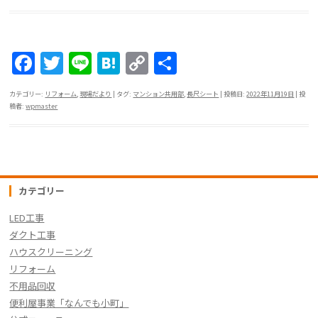
F
T
Li
H
C
共
a
w
n
at
o
有
カテゴリー:
リフォーム
,
現場だより
| タグ:
マンション共用部
,
長尺シート
| 投稿日:
2022年11月19日
|
投
c
itt
e
e
p
稿者:
wpmaster
e
er
n
y
b
a
Li
o
n
o
k
カテゴリー
k
LED工事
ダクト工事
ハウスクリーニング
リフォーム
不用品回収
便利屋事業「なんでも小町」