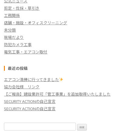
公式ニュース
剪定・伐採・草引き
工務関係
店舗・施設・オフィスクリーニング
未分類
現場だより
防犯カメラ工事
電気工事・エアコン取付
最近の投稿
エアコン清掃に行ってきました
協力会社様 リンク
【ご報告】建設業許可「管工事業」を追加取得いたしました
SECURITY ACTIONの自己宣言
SECURITY ACTIONの自己宣言
検
索: