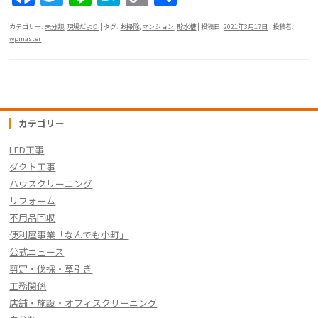
a
w
n
at
o
有
カテゴリー:
未分類
,
現場だより
| タグ:
お掃除
,
マンション
,
貯水槽
| 投稿日:
2021年3月17日
|
投稿者:
c
itt
e
e
p
wpmaster
e
er
n
y
b
a
Li
o
n
o
k
カテゴリー
k
LED工事
ダクト工事
ハウスクリーニング
リフォーム
不用品回収
便利屋事業「なんでも小町」
公式ニュース
剪定・伐採・草引き
工務関係
店舗・施設・オフィスクリーニング