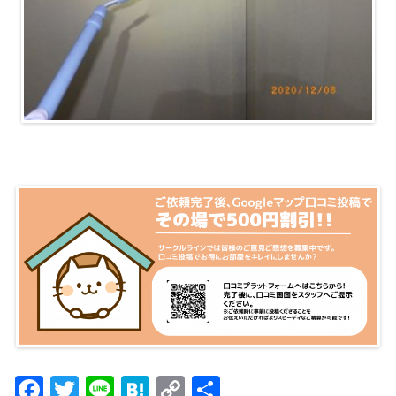
F
T
Li
H
C
共