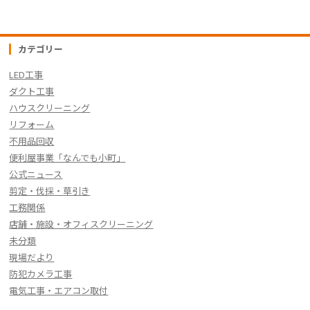
e
er
n
y
b
a
Li
o
n
カテゴリー
o
k
LED工事
k
ダクト工事
ハウスクリーニング
リフォーム
不用品回収
便利屋事業「なんでも小町」
公式ニュース
剪定・伐採・草引き
工務関係
店舗・施設・オフィスクリーニング
未分類
現場だより
防犯カメラ工事
電気工事・エアコン取付