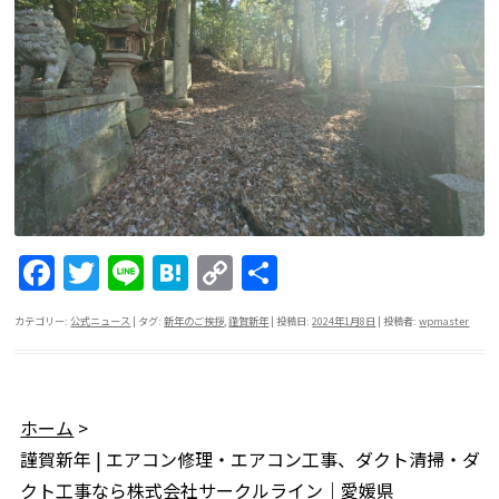
F
T
Li
H
C
共
a
w
n
at
o
有
カテゴリー:
公式ニュース
| タグ:
新年のご挨拶
,
謹賀新年
| 投稿日:
2024年1月8日
|
投稿者:
wpmaster
c
itt
e
e
p
e
er
n
y
b
a
Li
ホーム
>
o
n
謹賀新年 | エアコン修理・エアコン工事、ダクト清掃・ダ
o
k
クト工事なら株式会社サークルライン｜愛媛県