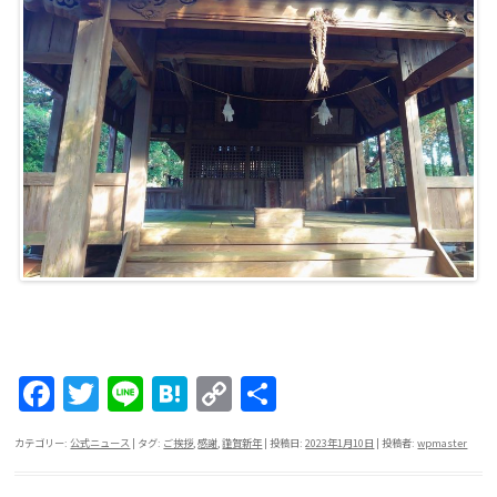
F
T
Li
H
C
共
a
w
n
at
o
有
カテゴリー:
公式ニュース
| タグ:
ご挨拶
,
感謝
,
謹賀新年
| 投稿日:
2023年1月10日
|
投稿者:
wpmaster
c
itt
e
e
p