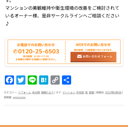
マンションの美観維持や衛生環境の改善をご検討されて
いるオーナー様、是非サークルラインへご相談ください
♪
F
T
Li
H
C
共
a
w
n
at
o
有
カテゴリー:
リフォーム
,
未分類
,
現場だより
| タグ:
マンション
,
共有部
,
床
,
貼替
| 投稿日:
2023年8月8日
|
c
itt
e
e
p
投稿者:
wpmaster
e
er
n
y
b
a
Li
o
n