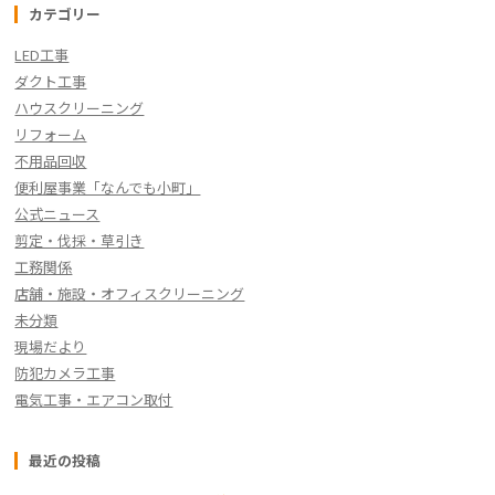
o
k
カテゴリー
k
LED工事
ダクト工事
ハウスクリーニング
リフォーム
不用品回収
便利屋事業「なんでも小町」
公式ニュース
剪定・伐採・草引き
工務関係
店舗・施設・オフィスクリーニング
未分類
現場だより
防犯カメラ工事
電気工事・エアコン取付
最近の投稿