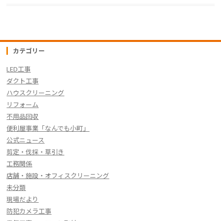
e
er
n
y
b
a
Li
o
n
o
k
カテゴリー
k
LED工事
ダクト工事
ハウスクリーニング
リフォーム
不用品回収
便利屋事業「なんでも小町」
公式ニュース
剪定・伐採・草引き
工務関係
店舗・施設・オフィスクリーニング
未分類
現場だより
防犯カメラ工事