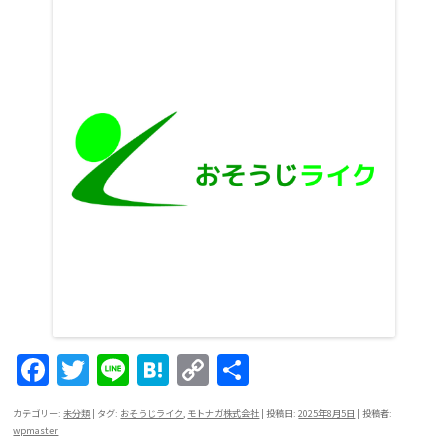
F
T
Li
H
C
共
a
w
n
at
o
有
カテゴリー:
未分類
| タグ:
おそうじライク
,
モトナガ株式会社
| 投稿日:
2025年8月5日
|
投稿者:
c
itt
e
e
p
wpmaster