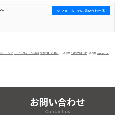
い。
フォームでのお問い合わせ
共
有
クリーニング
,
サークルラインのお掃除
,
季節の変わり目に
| 投稿日:
2025年9月11日
|
投稿者:
wpmaster
お問い合わせ
Contact us