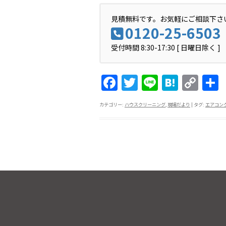
見積無料です。お気軽にご相談下さ
0120-25-6503
受付時間 8:30-17:30 [ 日曜日除く ]
F
T
Li
H
C
a
w
n
at
o
カテゴリー:
ハウスクリーニング
,
現場だより
| タグ:
エアコン
c
itt
e
e
p
e
er
n
y
b
a
Li
o
n
o
k
k