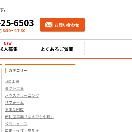
す。
-25-6503
お問い合わせ
間
8:30〜17:30
NEW!
求人募集
よくあるご質問
カテゴリー
LED工事
ダクト工事
ハウスクリーニング
リフォーム
不用品回収
便利屋事業「なんでも小町」
公式ニュース
剪定・伐採・草引き