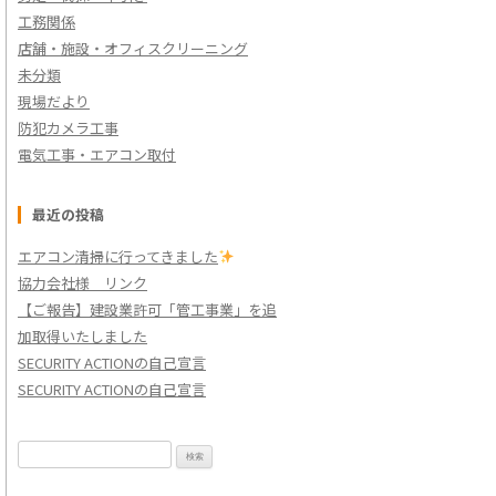
工務関係
店舗・施設・オフィスクリーニング
未分類
現場だより
防犯カメラ工事
電気工事・エアコン取付
最近の投稿
エアコン清掃に行ってきました
協力会社様 リンク
【ご報告】建設業許可「管工事業」を追
加取得いたしました
SECURITY ACTIONの自己宣言
SECURITY ACTIONの自己宣言
検
索: