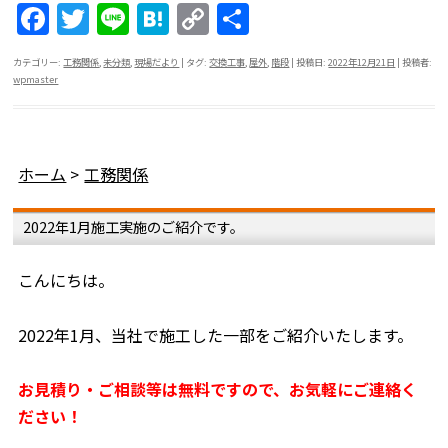
F
T
Li
H
C
共
a
w
n
at
o
有
カテゴリー:
工務関係
,
未分類
,
現場だより
| タグ:
交換工事
,
屋外
,
階段
| 投稿日:
2022年12月21日
|
投稿者:
c
itt
e
e
p
wpmaster
e
er
n
y
b
a
Li
o
n
ホーム
>
工務関係
o
k
2022年1月施工実施のご紹介です。
k
こんにちは。
2022年1月、当社で施工した一部をご紹介いたします。
お見積り・ご相談等は無料ですので、お気軽にご連絡く
ださい！