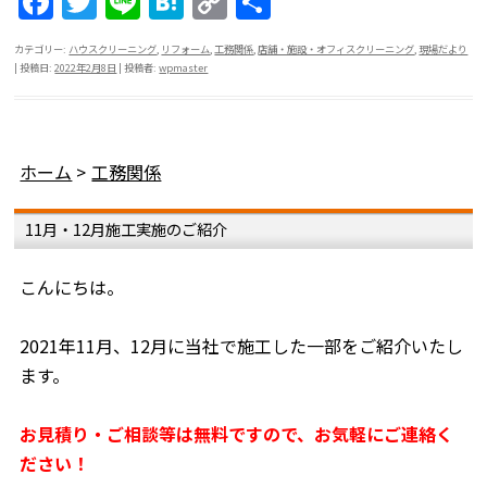
F
T
Li
H
C
共
a
w
n
at
o
有
カテゴリー:
ハウスクリーニング
,
リフォーム
,
工務関係
,
店舗・施設・オフィスクリーニング
,
現場だより
c
itt
e
e
p
| 投稿日:
2022年2月8日
|
投稿者:
wpmaster
e
er
n
y
b
a
Li
o
n
ホーム
>
工務関係
o
k
11月・12月施工実施のご紹介
k
こんにちは。
2021年11月、12月に当社で施工した一部をご紹介いたし
ます。
お見積り・ご相談等は無料ですので、お気軽にご連絡く
ださい！