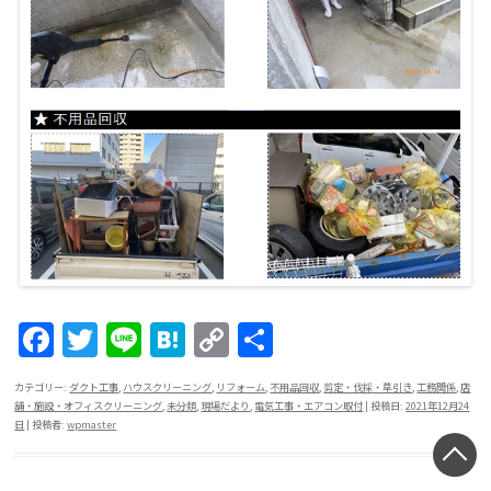
F
T
Li
H
C
共
a
w
n
at
o
有
カテゴリー:
ダクト工事
,
ハウスクリーニング
,
リフォーム
,
不用品回収
,
剪定・伐採・草引き
,
工務関係
,
店
c
itt
e
e
p
舗・施設・オフィスクリーニング
,
未分類
,
現場だより
,
電気工事・エアコン取付
| 投稿日:
2021年12月24
日
|
投稿者:
wpmaster
e
er
n
y
b
a
Li